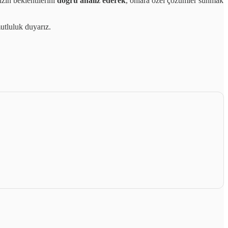
zin beklentilerini
doğru analiz ederek
, onlara özel çözümler sunmak
utluluk duyarız.