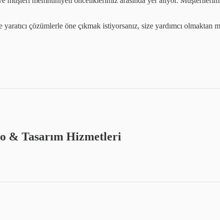
ve müşteri memnuniyeti önceliklerimiz arasında yer alıyor. Müşterilerimi
ve yaratıcı çözümlerle öne çıkmak istiyorsanız, size yardımcı olmaktan m
deo & Tasarım Hizmetleri