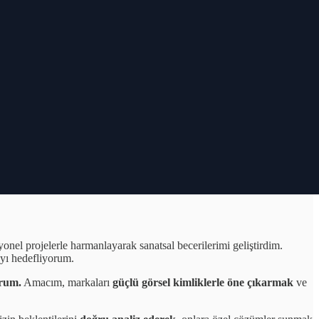
rafik Tasarım, Video Prodüksiyonu, Görüntü Yönetmenliği ve Marka
onel projelerle harmanlayarak sanatsal becerilerimi geliştirdim.
ayı hedefliyorum.
orum.
Amacım, markaları
güçlü görsel kimliklerle öne çıkarmak
ve