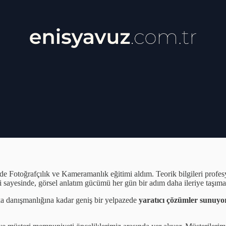
l sanatlara olan tutkum, 2008 yılında başladığım bu yolculukta beni G
e Fotoğrafçılık ve Kameramanlık eğitimi aldım. Teorik bilgileri profesy
 sayesinde, görsel anlatım gücümü her gün bir adım daha ileriye taşım
a danışmanlığına kadar geniş bir yelpazede
yaratıcı çözümler sunuy