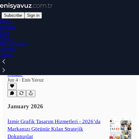
Subscribe
Sign in
Home
Podcast
Fikir
Works
Ürün Etiketi ve Ambalaj Tasarımı Hizmeti |
Hizmetlerimiz
Archive
Profesyonel Etiket Tasarımı
About
Ürün Etiketi Tasarımı Yaptırmak İsteyenler İçin
Profesyonel Çözümler Kozmetikten Gıdaya
Ürün Ambalaj Tasarımı Doğru Etiket Nasıl
Olmalı?
Jun 4
Enis Yavuz
•
January 2026
İzmir Grafik Tasarım Hizmetleri - 2026’da
Markanızı Görünür Kılan Stratejik
Dokunuşlar