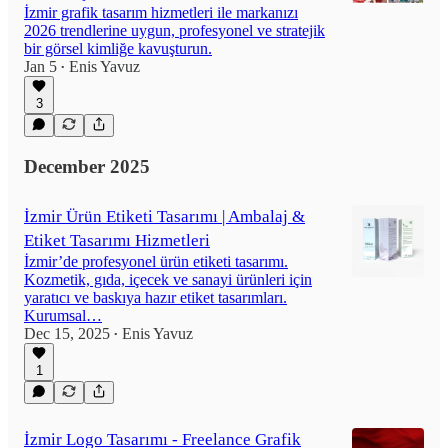
İzmir grafik tasarım hizmetleri ile markanızı
2026 trendlerine uygun, profesyonel ve stratejik
bir görsel kimliğe kavuşturun.
Jan 5
Enis Yavuz
•
3
December 2025
İzmir Ürün Etiketi Tasarımı | Ambalaj &
Etiket Tasarımı Hizmetleri
İzmir’de profesyonel ürün etiketi tasarımı.
Kozmetik, gıda, içecek ve sanayi ürünleri için
yaratıcı ve baskıya hazır etiket tasarımları.
Kurumsal…
Dec 15, 2025
Enis Yavuz
•
1
İzmir Logo Tasarımı - Freelance Grafik