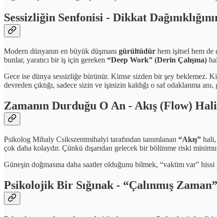
Sessizliğin Senfonisi - Dikkat Dağınıklığın
Modern dünyanın en büyük düşmanı
gürültüdür
hem işitsel hem de 
bunlar, yaratıcı bir iş için gereken
“Deep Work” (Derin Çalışma)
hal
Gece ise dünya sessizliğe bürünür. Kimse sizden bir şey beklemez. Kim
devreden çıktığı, sadece sizin ve işinizin kaldığı o saf odaklanma anı, 
Zamanın Durduğu O An - Akış (Flow) Hali
Psikolog Mihaly Csikszentmihalyi tarafından tanımlanan
“Akış”
hali,
çok daha kolaydır. Çünkü dışarıdan gelecek bir bölünme riski minim
Güneşin doğmasına daha saatler olduğunu bilmek, “vaktim var” hissi yara
Psikolojik Bir Sığınak - “Çalınmış Zaman”