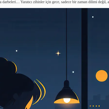
 darbeleri… Yaratıcı zihinler için gece, sadece bir zaman dilimi değil, 