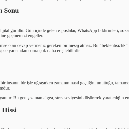
ın Sonu
dijital gürültü. Gün içinde gelen e-postalar, WhatsApp bildirimleri, so
ine geçmemizi engeller.
se o an cevap vermeniz gereken bir mesaj atmaz. Bu “beklentisizlik” ha
gece yarısından sonra çok daha erişilebilirdir.
 bir insanın bir işle uğraşırken zamanın nasıl geçtiğini unuttuğu, tamam
umdur.
tır. Bu geniş zaman algısı, stres seviyesini düşürerek yaratıcılığın en b
 Hissi