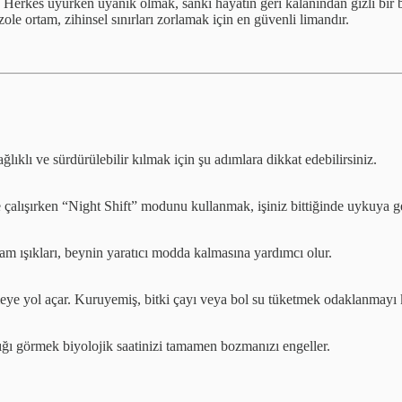
r. Herkes uyurken uyanık olmak, sanki hayatın geri kalanından gizli bir 
 izole ortam, zihinsel sınırları zorlamak için en güvenli limandır.
ğlıklı ve sürdürülebilir kılmak için şu adımlara dikkat edebilirsiniz.
çalışırken “Night Shift” modunu kullanmak, işiniz bittiğinde uykuya geçi
tam ışıkları, beynin yaratıcı modda kalmasına yardımcı olur.
enmeye yol açar. Kuruyemiş, bitki çayı veya bol su tüketmek odaklanmayı 
şığı görmek biyolojik saatinizi tamamen bozmanızı engeller.