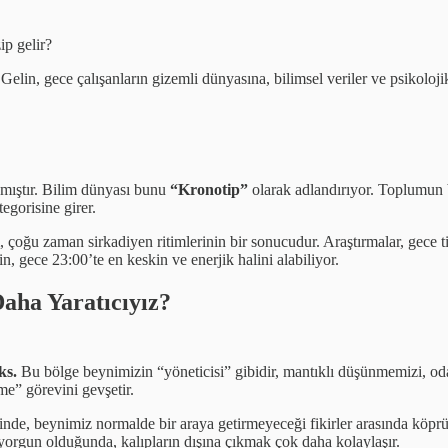
ip gelir?
Gelin, gece çalışanların gizemli dünyasına, bilimsel veriler ve psikolojik
mamıştır. Bilim dünyası bunu
“Kronotip”
olarak adlandırıyor. Toplumun b
egorisine girer.
, çoğu zaman sirkadiyen ritimlerinin bir sonucudur. Araştırmalar, gece t
n, gece 23:00’te en keskin ve enerjik halini alabiliyor.
aha Yaratıcıyız?
ks.
Bu bölge beynimizin “yöneticisi” gibidir, mantıklı düşünmemizi, od
me” görevini gevşetir.
iğinde, beynimiz normalde bir araya getirmeyeceği fikirler arasında köp
 yorgun olduğunda, kalıpların dışına çıkmak çok daha kolaylaşır.