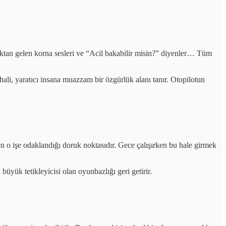
kaktan gelen korna sesleri ve “Acil bakabilir misin?” diyenler… Tüm
li, yaratıcı insana muazzam bir özgürlük alanı tanır. Otopilotun
en o işe odaklandığı doruk noktasıdır. Gece çalışırken bu hale girmek
üyük tetikleyicisi olan oyunbazlığı geri getirir.