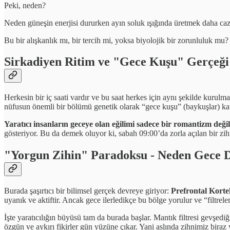
Peki, neden?
Neden güneşin enerjisi dururken ayın soluk ışığında üretmek daha caz
Bu bir alışkanlık mı, bir tercih mi, yoksa biyolojik bir zorunluluk mu? 
Sirkadiyen Ritim ve "Gece Kuşu" Gerçeği
Herkesin bir iç saati vardır ve bu saat herkes için aynı şekilde kurul
nüfusun önemli bir bölümü genetik olarak “gece kuşu” (baykuşlar) kat
Yaratıcı insanların geceye olan eğilimi sadece bir romantizm değil
gösteriyor. Bu da demek oluyor ki, sabah 09:00’da zorla açılan bir zihi
"Yorgun Zihin" Paradoksu - Neden Gece D
Burada şaşırtıcı bir bilimsel gerçek devreye giriyor:
Prefrontal Korte
uyanık ve aktiftir. Ancak gece ilerledikçe bu bölge yorulur ve “filtrele
İşte yaratıcılığın büyüsü tam da burada başlar. Mantık filtresi gevşed
özgün ve aykırı fikirler gün yüzüne çıkar. Yani aslında zihnimiz biraz