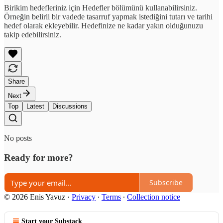
Birikim hedefleriniz için Hedefler bölümünü kullanabilirsiniz.
Örneğin belirli bir vadede tasarruf yapmak istediğini tutarı ve tarihi
hedef olarak ekleyebilir. Hedefinize ne kadar yakın olduğunuzu
takip edebilirsiniz.
Share
Next
Top
Latest
Discussions
No posts
Ready for more?
Subscribe
© 2026 Enis Yavuz
·
Privacy
∙
Terms
∙
Collection notice
Start your Substack