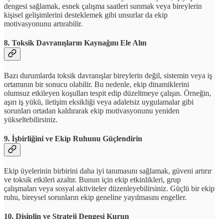
dengesi sağlamak, esnek çalışma saatleri sunmak veya bireylerin
kişisel gelişimlerini desteklemek gibi unsurlar da ekip
motivasyonunu artırabilir.
8.
Toksik Davranışların Kaynağını Ele Alın
Bazı durumlarda toksik davranışlar bireylerin değil, sistemin veya iş
ortamının bir sonucu olabilir. Bu nedenle, ekip dinamiklerini
olumsuz etkileyen koşulları tespit edip düzeltmeye çalışın. Örneğin,
aşırı iş yükü, iletişim eksikliği veya adaletsiz uygulamalar gibi
sorunları ortadan kaldırarak ekip motivasyonunu yeniden
yükseltebilirsiniz.
9.
İşbirliğini ve Ekip Ruhunu Güçlendirin
Ekip üyelerinin birbirini daha iyi tanımasını sağlamak, güveni artırır
ve toksik etkileri azaltır. Bunun için ekip etkinlikleri, grup
çalışmaları veya sosyal aktiviteler düzenleyebilirsiniz. Güçlü bir ekip
ruhu, bireysel sorunların ekip geneline yayılmasını engeller.
10.
Disiplin ve Strateji Dengesi Kurun