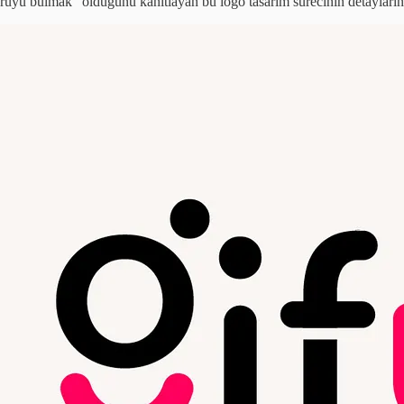
ruyu bulmak” olduğunu kanıtlayan bu logo tasarım sürecinin detaylarına